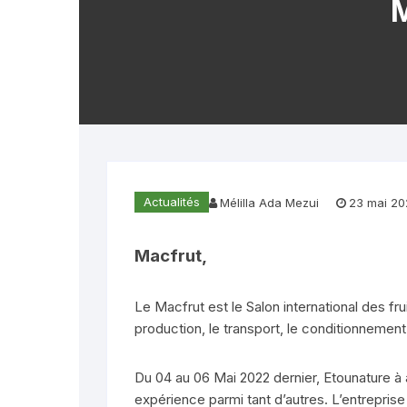
M
Plantes naturelles
Soins pour homme
Secrets de fe
Stévia
Graines
Thés et 
Soins de bébé
Mode et Access
Huiles al
Ingrédients
Actualités
Mélilla Ada Mezui
23 mai 20
Macfrut,
Le Macfrut est le Salon international des fr
production, le transport, le conditionnement
Du 04 au 06 Mai 2022 dernier, Etounature à a
expérience parmi tant d’autres. L’entrepris