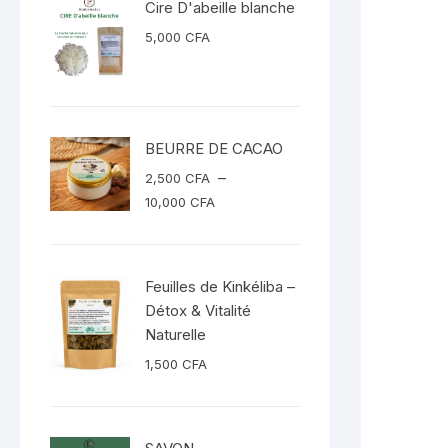
Cire D'abeille blanche
5,000
CFA
BEURRE DE CACAO
–
2,500
CFA
Plage
10,000
CFA
de
prix :
2,500 CFA
Feuilles de Kinkéliba –
à
Détox & Vitalité
10,000 CFA
Naturelle
1,500
CFA