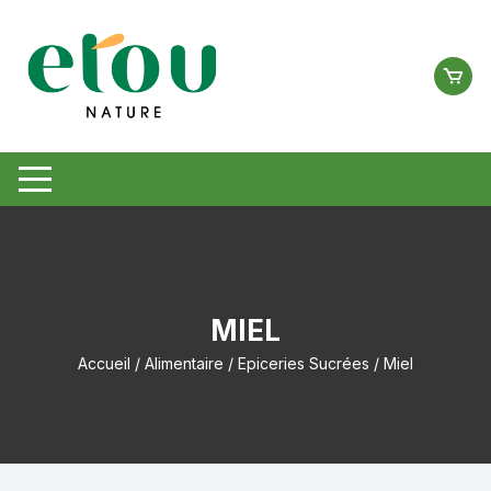
Aller
au
contenu
MIEL
Accueil
/
Alimentaire
/
Epiceries Sucrées
/ Miel