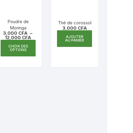
Poudre de
Thé de corossol
Moringa
3,000
CFA
3,000
CFA
–
Plage
AJOUTER
12,000
CFA
AU PANIER
de
Ce
prix :
CHOIX DES
produit
OPTIONS
3,000 CFA
à
a
12,000 CFA
plusieurs
variations.
Les
options
peuvent
être
choisies
sur
la
page