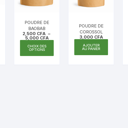
POUDRE DE
POUDRE DE
BAOBAB
COROSSOL
2,500
CFA
–
3,000
CFA
Plage
5,000
CFA
de
Ce
AJOUTER
prix :
CHOIX DES
AU PANIER
produit
OPTIONS
2,500 CFA
à
a
5,000 CFA
plusieurs
variations.
Les
options
peuvent
être
choisies
sur
la
page