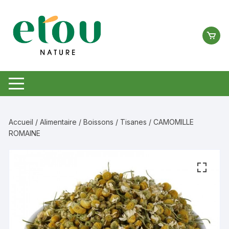
Aller
au
contenu
Accueil
/
Alimentaire
/
Boissons
/
Tisanes
/ CAMOMILLE
ROMAINE