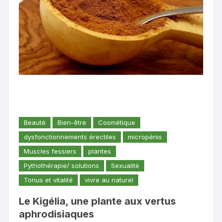
Beauté
Bien-être
Cosmétique
dysfonctionnements érectiles
micropénis
Muscles fessiers
plantes
Pythothérapie/ solutions
Sexualité
Tonus et vitalité
vivre au naturel
Le Kigélia, une plante aux vertus
aphrodisiaques