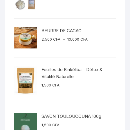
BEURRE DE CACAO
Plage
–
2,500
CFA
10,000
CFA
de
prix :
2,500 CFA
à
Feuilles de Kinkéliba – Détox &
10,000 CFA
Vitalité Naturelle
1,500
CFA
SAVON TOULOUCOUNA 100g
1,500
CFA