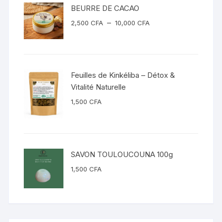
BEURRE DE CACAO
Plage
–
2,500
CFA
10,000
CFA
de
prix :
2,500 CFA
à
Feuilles de Kinkéliba – Détox &
10,000 CFA
Vitalité Naturelle
1,500
CFA
SAVON TOULOUCOUNA 100g
1,500
CFA