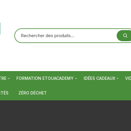
TRE
FORMATION ETOUACADEMY
IDÉES CADEAUX
VI
olutions
 baobab
Baumes à lèvres
Atelier en ligne
A-D
Idée cadeau pour Elle
Arthrose,
ITÉS
ZÉRO DÉCHET
rhumati
s
Soins hydratants visage
Crèmes mains et pieds
Atelier en salle
E-T
Idée cadeau pour Lui
Fatigue, 
Digestio
age
t condiments
Lotions et eaux florales
Savons naturels
Soins Nhappy
I-U
Idée cadeau pour enfa
Peaux normales
Grippe, 
Insomnie
Cholesté
gorge