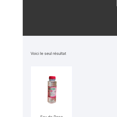
Plantes naturelles
Soins pour homme
Secrets de fe
Stévia
Graines
Thés et 
Soins de bébé
Mode et Access
Huiles al
Ingrédients
Voici le seul résultat
Eau de Rose