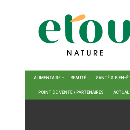
Aller
au
contenu
ALIMENTAIRE
BEAUTÉ
SANTÉ & BIEN-Ê
Epiceries sucrées
Soins de visage
Phytothérapie/S
Bonbons
POINT DE VENTE / PARTENAIRES
ACTUAL
Epiceries salées
Soins de corps
Plantes
Miel
Céréale
Boissons
Soins capillaires et hygiène
Huiles de mass
Sirops
Epices e
Tisanes