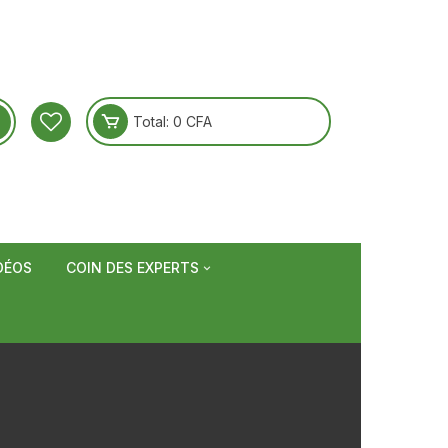
Total:
0
CFA
DÉOS
COIN DES EXPERTS
 arthrite et
Recettes et conseils
sme
tonus et vitalité
Nos plantes
n, ballonnement
nts
toux et Maux de
 et sommeil
astuces
rol