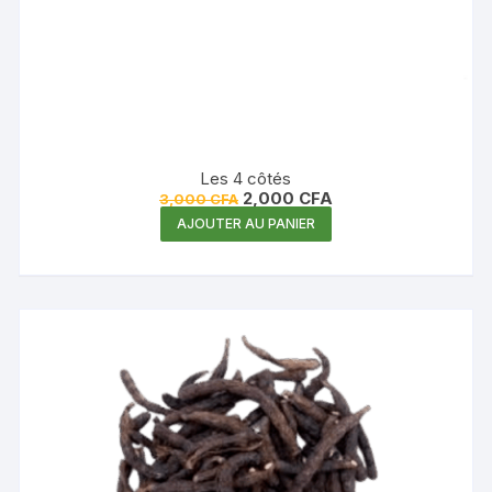
Les 4 côtés
Le
Le
2,000
CFA
3,000
CFA
prix
prix
AJOUTER AU PANIER
initial
actuel
était :
est :
3,000 CFA.
2,000 CFA.