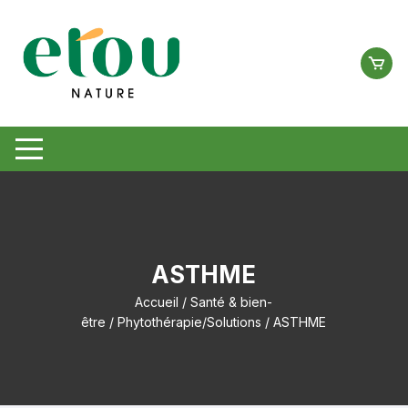
Aller
au
contenu
ASTHME
Accueil
/
Santé & bien-
être
/
Phytothérapie/Solutions
/ ASTHME