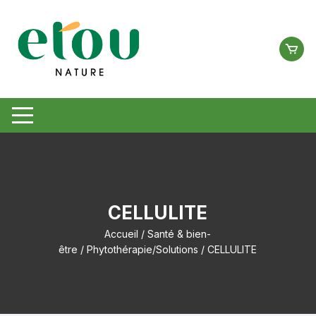
Aller
au
contenu
CELLULITE
Accueil
/
Santé & bien-
être
/
Phytothérapie/Solutions
/ CELLULITE