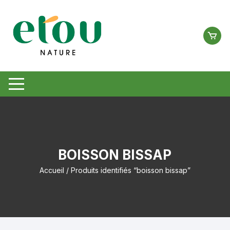
Aller
au
contenu
BOISSON BISSAP
Accueil
/ Produits identifiés “boisson bissap”