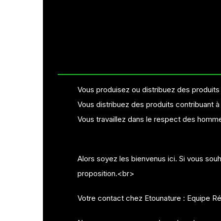
Plantes naturelles
Soins pour homme
Secrets de fe
Stévia
Graines
Thés et 
Soins de bébé
Mode et Access
Huiles al
Ingrédients
Vous produisez ou distribuez des produits i
Vous distribuez des produits contribuant à
Vous travaillez dans le respect des hommes
Alors soyez les bienvenus ici. Si vous souha
proposition.<br>
Votre contact chez Etounature : Equipe R