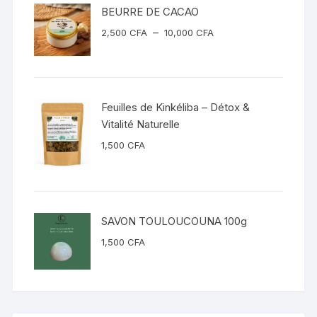
BEURRE DE CACAO
Plage
–
2,500
CFA
10,000
CFA
de
prix :
2,500 CFA
à
Feuilles de Kinkéliba – Détox &
10,000 CFA
Vitalité Naturelle
1,500
CFA
SAVON TOULOUCOUNA 100g
1,500
CFA