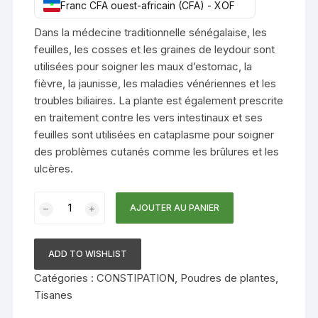
Franc CFA ouest-africain (CFA) - XOF
Dans la médecine traditionnelle sénégalaise, les
feuilles, les cosses et les graines de leydour sont
utilisées pour soigner les maux d’estomac, la
fièvre, la jaunisse, les maladies vénériennes et les
troubles biliaires. La plante est également prescrite
en traitement contre les vers intestinaux et ses
feuilles sont utilisées en cataplasme pour soigner
des problèmes cutanés comme les brûlures et les
ulcères.
quantité
AJOUTER AU PANIER
de
FEUILLES
DE
ADD TO WISHLIST
SÉNÉ
Catégories :
CONSTIPATION
,
Poudres de plantes
,
DU
Tisanes
SÉNÉGAL