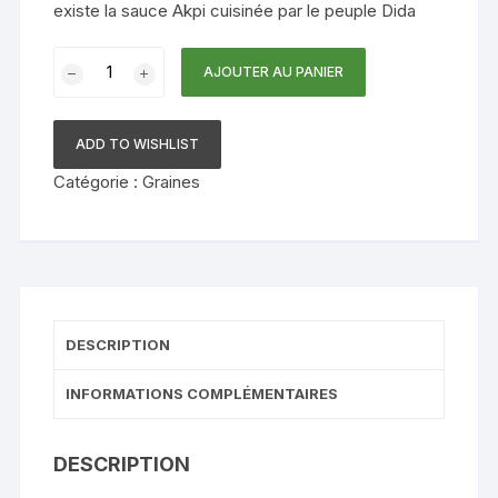
existe la sauce Akpi cuisinée par le peuple Dida
quantité
AJOUTER AU PANIER
de
Graines
d'akpi
ADD TO WISHLIST
Catégorie :
Graines
DESCRIPTION
INFORMATIONS COMPLÉMENTAIRES
DESCRIPTION