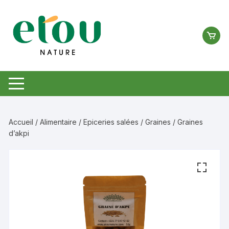
Aller
au
contenu
Accueil
/
Alimentaire
/
Epiceries salées
/
Graines
/ Graines
d’akpi