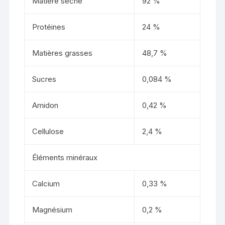
Matière sèche
92 %
Protéines
24 %
Matières grasses
48,7 %
Sucres
0,084 %
Amidon
0,42 %
Cellulose
2,4 %
Éléments minéraux
Calcium
0,33 %
Magnésium
0,2 %