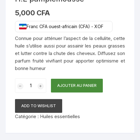
5,000
CFA
Franc CFA ouest-africain (CFA) - XOF
Connue pour atténuer l’aspect de la cellulite, cette
huile s’utilise aussi pour assainir les peaux grasses
et lutter contre la chute des cheveux. Diffusez son
parfum fruité vivifiant pour apporter optimisme et
bonne humeur
quantité
AJOUTER AU PANIER
de
H.E
pamplemousse
ADD TO WISHLIST
Catégorie :
Huiles essentielles