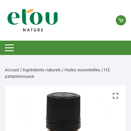
Aller
au
contenu
Accueil
/
Ingrédients naturels
/
Huiles essentielles
/ H.E
pamplemousse