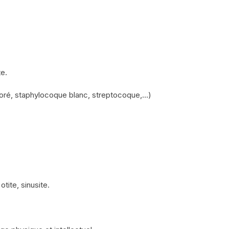
e.
oré, staphylocoque blanc, streptocoque,…)
ite, sinusite.