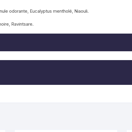
Inule odorante, Eucalyptus mentholé, Niaouli.
oire, Ravintsare.