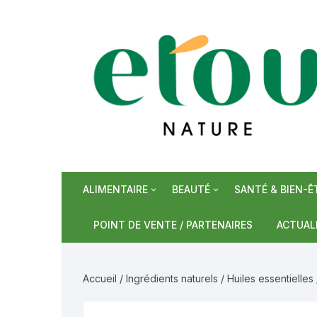
Aller
au
contenu
ALIMENTAIRE
BEAUTÉ
SANTÉ & BIEN-Ê
Epiceries sucrées
Soins de visage
Phytothérapie/S
Bonbons
POINT DE VENTE / PARTENAIRES
ACTUAL
Epiceries salées
Soins de corps
Plantes
Miel
Céréale
Accueil
/
Ingrédients naturels
/
Huiles essentielles
Boissons
Soins capillaires et hygiène
Huiles de mass
Sirops
Epices e
Tisanes