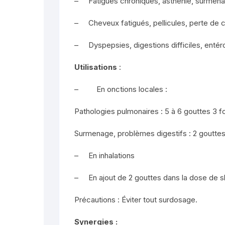
– Fatigues chroniques, asthénie, surmenage
– Cheveux fatigués, pellicules, perte de 
– Dyspepsies, digestions difficiles, entéro
Utilisations
:
– En onctions locales :
Pathologies pulmonaires : 5 à 6 gouttes 3 foi
Surmenage, problèmes digestifs : 2 gouttes 
– En inhalations
– En ajout de 2 gouttes dans la dose de sh
Précautions : Éviter tout surdosage.
Synergies :