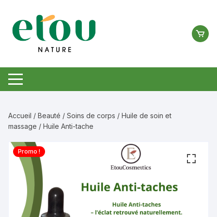
Aller
au
contenu
Accueil
/
Beauté
/
Soins de corps
/
Huile de soin et
massage
/ Huile Anti-tache
Promo !