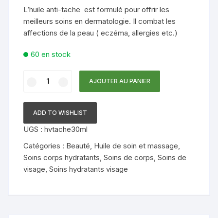
L’huile anti-tache est formulé pour offrir les
meilleurs soins en dermatologie. Il combat les
affections de la peau ( eczéma, allergies etc.)
60 en stock
quantité
AJOUTER AU PANIER
de
Huile
Anti-
ADD TO WISHLIST
tache
UGS :
hvtache30ml
Catégories :
Beauté
,
Huile de soin et massage
,
Soins corps hydratants
,
Soins de corps
,
Soins de
visage
,
Soins hydratants visage