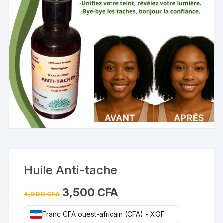
Huile Anti-tache
Le
Le
3,500
CFA
4,000
CFA
prix
prix
initial
actuel
était :
est :
Franc CFA ouest-africain (CFA) - XOF
4,000 CFA.
3,500 CFA.