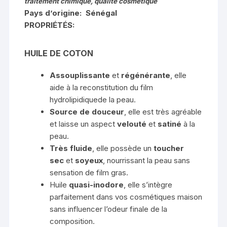
traitement chimique, qualité cosmétique
Pays d’origine: Sénégal
PROPRIÉTÉS:
HUILE DE COTON
Assouplissante
et
régénérante
, elle
aide à la reconstitution du
film
hydrolipidique
de la peau.
Source de douceur
, elle est très agréable
et laisse un aspect
velouté
et
satiné
à la
peau.
Très fluide
, elle possède un
toucher
sec
et
soyeux
, nourrissant la peau sans
sensation de film gras.
Huile
quasi-inodore
, elle s’intègre
parfaitement dans vos cosmétiques maison
sans influencer l’odeur finale de la
composition.