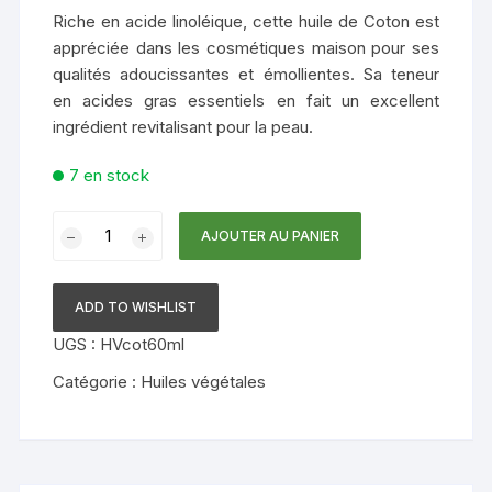
Riche en acide linoléique, cette huile de Coton est
appréciée dans les cosmétiques maison pour ses
qualités adoucissantes et émollientes. Sa teneur
en acides gras essentiels en fait un excellent
ingrédient revitalisant pour la peau.
7 en stock
quantité
AJOUTER AU PANIER
de
HUILE
DE
ADD TO WISHLIST
COTON
UGS :
HVcot60ml
Catégorie :
Huiles végétales