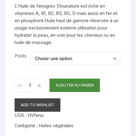
5,000 CFA
L’Huile de fenugrec Etounature est riche en
vitamines A, B1, B2, B3, B5, D mais aussi en fer et
en phosphore.Huile haut de gamme réservée à un
usage exclusivement externe utilisation pour
hydrater la peau, en soin pour les cheveux ou en
huile de massage.
Poids
quantité
AJOUTER AU PANIER
de
Huile
de
ADD TO WISHLIST
fenugrec
UGS :
HVfenu
Catégorie :
Huiles végétales