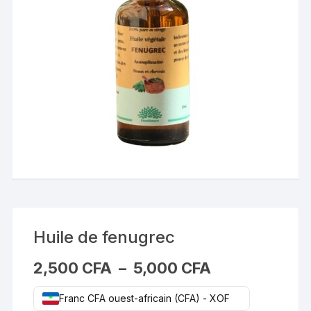
Huile de fenugrec
Plage
2,500
CFA
–
5,000
CFA
de
prix :
2,500 CFA
Franc CFA ouest-africain (CFA) - XOF
à