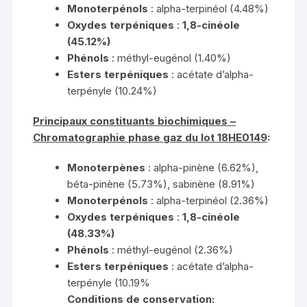
Monoterpénols
: alpha-terpinéol (4.48%)
Oxydes terpéniques
:
1,8-cinéole
(45.12%)
Phénols
: méthyl-eugénol (1.40%)
Esters terpéniques
: acétate d’alpha-
terpényle (10.24%)
Principaux constituants biochimiques –
Chromatographie phase gaz du lot 18HE0149
:
Monoterpènes
: alpha-pinène (6.62%),
béta-pinène (5.73%), sabinène (8.91%)
Monoterpénols
: alpha-terpinéol (2.36%)
Oxydes terpéniques
:
1,8-cinéole
(48.33%)
Phénols
: méthyl-eugénol (2.36%)
Esters terpéniques
: acétate d’alpha-
terpényle (10.19%
Conditions de conservation: