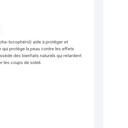
lourdes
ses
tion
et problèmes
s
es de peau et
ures
s
des et prostate
 wax
t et maison
éactives
ation excessive
alpha-tocophérol) aide à protéger et
nsion
orter
issée
re qui protège la peau contre les effets
e
ossède des bienfaits naturels qui retardent
sion
ires cheveux
s naturelles
Peignes
er les coups de soleil.
é
ur
 menstruelles
dos
Bonnets
use
Miroirs
astrique
et Obésité