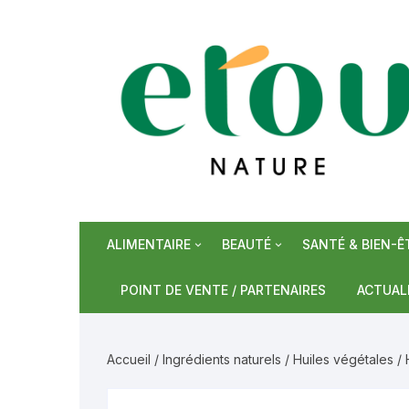
Aller
au
contenu
ALIMENTAIRE
BEAUTÉ
SANTÉ & BIEN-Ê
Epiceries sucrées
Soins de visage
Phytothérapie/S
Bonbons
POINT DE VENTE / PARTENAIRES
ACTUAL
Epiceries salées
Soins de corps
Plantes
Miel
Céréale
Accueil
/
Ingrédients naturels
/
Huiles végétales
/ 
Boissons
Soins capillaires et hygiène
Huiles de mass
Sirops
Epices e
Tisanes