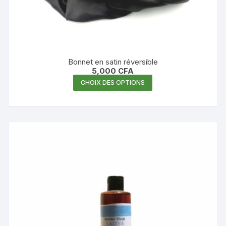
Bonnet en satin réversible
5,000
CFA
Ce
CHOIX DES OPTIONS
produit
a
plusieurs
variations.
Les
options
peuvent
être
choisies
sur
la
page