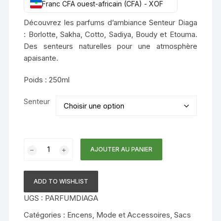
Franc CFA ouest-africain (CFA) - XOF
Découvrez les parfums d’ambiance Senteur Diaga
: Borlotte, Sakha, Cotto, Sadiya, Boudy et Etouma.
Des senteurs naturelles pour une atmosphère
apaisante.
Poids : 250ml
Senteur
quantité
AJOUTER AU PANIER
de
Parfums
d’Ambiance
ADD TO WISHLIST
Senteur
UGS :
PARFUMDIAGA
Diaga
Catégories :
Encens
,
Mode et Accessoires
,
Sacs