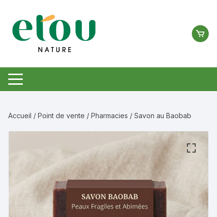
Aller
au
contenu
Accueil
/
Point de vente
/
Pharmacies
/ Savon au Baobab