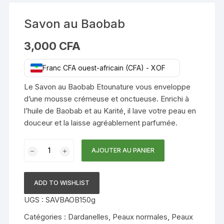
Savon au Baobab
3,000
CFA
Franc CFA ouest-africain (CFA) - XOF
Le Savon au Baobab Etounature vous enveloppe
d’une mousse crémeuse et onctueuse. Enrichi à
l’huile de Baobab et au Karité, il lave votre peau en
douceur et la laisse agréablement parfumée.
quantité
AJOUTER AU PANIER
de
Savon
au
ADD TO WISHLIST
Baobab
UGS :
SAVBAOB150g
Catégories :
Dardanelles
,
Peaux normales
,
Peaux