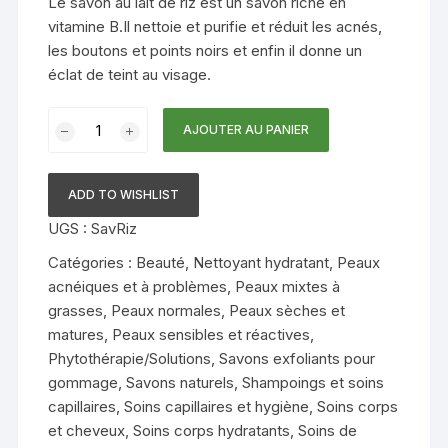
Le savon au lait de riz est un savon riche en
vitamine B.Il nettoie et purifie et réduit les acnés,
les boutons et points noirs et enfin il donne un
éclat de teint au visage.
quantité
AJOUTER AU PANIER
de
Savon
au
ADD TO WISHLIST
lait
UGS :
SavRiz
de
riz
Catégories :
Beauté
,
Nettoyant hydratant
,
Peaux
acnéiques et à problèmes
,
Peaux mixtes à
grasses
,
Peaux normales
,
Peaux sèches et
matures
,
Peaux sensibles et réactives
,
Phytothérapie/Solutions
,
Savons exfoliants pour
gommage
,
Savons naturels
,
Shampoings et soins
capillaires
,
Soins capillaires et hygiène
,
Soins corps
et cheveux
,
Soins corps hydratants
,
Soins de