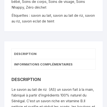
bébé
,
Soins de corps
,
Soins de visage
,
Soins
Nhappy
,
Zéro déchet
Étiquettes :
savon au lait
,
savon au lait de riz
,
savon
au riz
,
savon eclat de teint
DESCRIPTION
INFORMATIONS COMPLÉMENTAIRES
DESCRIPTION
Le savon au lait de riz
(AS)
un savon fait à la main,
fabriqué à partir d’ingrédients 100% naturel du
Sénégal. C’est un savon riche en vitamine B.Il
nettoie et purifie et réduit les acnés, les boutons et