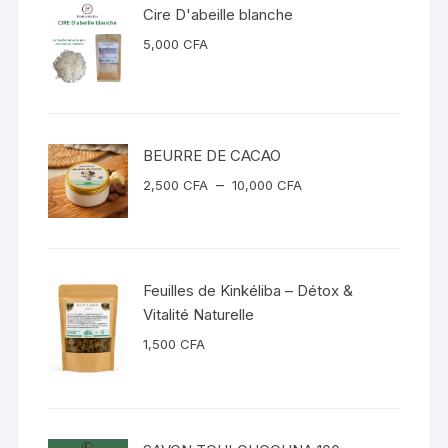
Cire D'abeille blanche
5,000
CFA
BEURRE DE CACAO
Plage
–
2,500
CFA
10,000
CFA
de
prix :
2,500 CFA
à
Feuilles de Kinkéliba – Détox &
10,000 CFA
Vitalité Naturelle
1,500
CFA