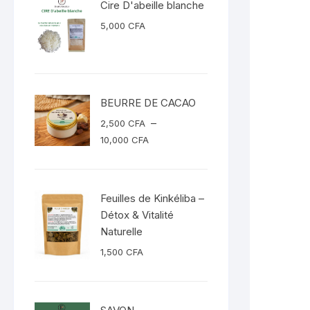
Cire D'abeille blanche
5,000
CFA
BEURRE DE CACAO
–
2,500
CFA
Plage
10,000
CFA
de
prix :
2,500 CFA
Feuilles de Kinkéliba –
à
Détox & Vitalité
10,000 CFA
Naturelle
1,500
CFA