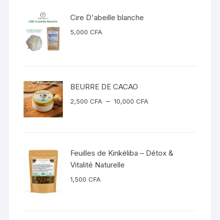
Cire D'abeille blanche
5,000
CFA
BEURRE DE CACAO
Plage
–
2,500
CFA
10,000
CFA
de
prix :
2,500 CFA
à
Feuilles de Kinkéliba – Détox &
10,000 CFA
Vitalité Naturelle
1,500
CFA