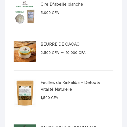
Cire D'abeille blanche
5,000
CFA
BEURRE DE CACAO
Plage
–
2,500
CFA
10,000
CFA
de
prix :
2,500 CFA
à
Feuilles de Kinkéliba – Détox &
10,000 CFA
Vitalité Naturelle
1,500
CFA