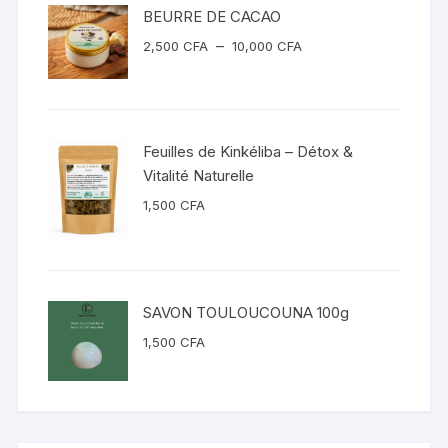
BEURRE DE CACAO
Plage
–
2,500
CFA
10,000
CFA
de
prix :
2,500 CFA
à
Feuilles de Kinkéliba – Détox &
10,000 CFA
Vitalité Naturelle
1,500
CFA
SAVON TOULOUCOUNA 100g
1,500
CFA