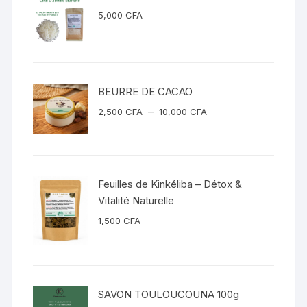
5,000
CFA
BEURRE DE CACAO
Plage
–
2,500
CFA
10,000
CFA
de
prix :
2,500 CFA
à
Feuilles de Kinkéliba – Détox &
10,000 CFA
Vitalité Naturelle
1,500
CFA
SAVON TOULOUCOUNA 100g