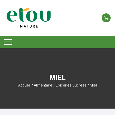
Aller
au
contenu
MIEL
Accueil
/
Alimentaire
/
Epiceries Sucrées
/ Miel