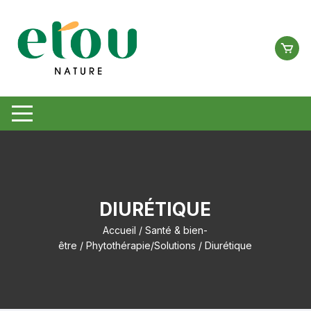
Aller
au
contenu
DIURÉTIQUE
Accueil
/
Santé & bien-
être
/
Phytothérapie/Solutions
/ Diurétique