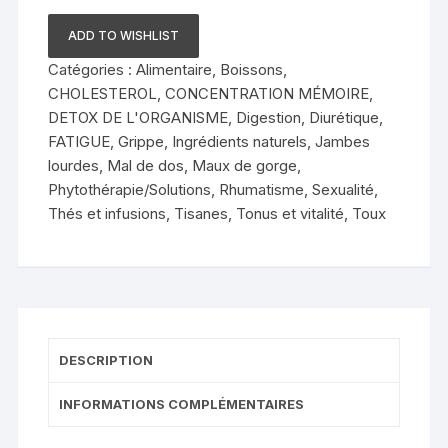
Thé
Bissap
ADD TO WISHLIST
Gingembre
Catégories :
Alimentaire
,
Boissons
,
CHOLESTEROL
,
CONCENTRATION MÉMOIRE
,
DETOX DE L'ORGANISME
,
Digestion
,
Diurétique
,
FATIGUE
,
Grippe
,
Ingrédients naturels
,
Jambes
lourdes
,
Mal de dos
,
Maux de gorge
,
Phytothérapie/Solutions
,
Rhumatisme
,
Sexualité
,
Thés et infusions
,
Tisanes
,
Tonus et vitalité
,
Toux
DESCRIPTION
INFORMATIONS COMPLÉMENTAIRES