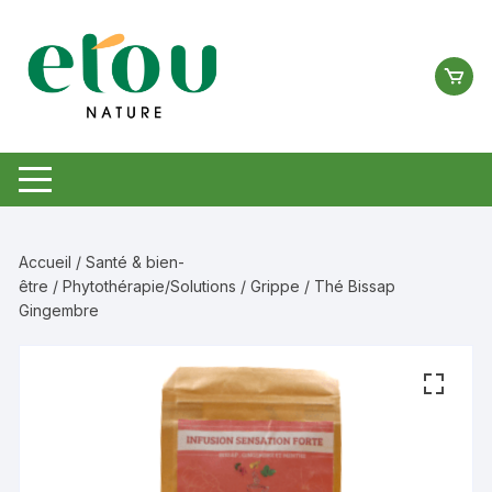
Aller
au
contenu
Accueil
/
Santé & bien-
être
/
Phytothérapie/Solutions
/
Grippe
/ Thé Bissap
Gingembre