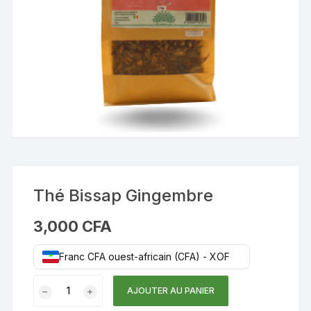
Thé Bissap Gingembre
3,000
CFA
Franc CFA ouest-africain (CFA) - XOF
quantité
AJOUTER AU PANIER
de