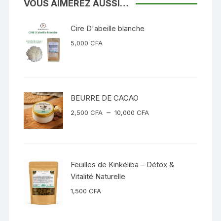
VOUS AIMEREZ AUSSI…
Cire D'abeille blanche
5,000
CFA
BEURRE DE CACAO
Plage
–
2,500
CFA
10,000
CFA
de
prix :
2,500 CFA
à
Feuilles de Kinkéliba – Détox &
10,000 CFA
Vitalité Naturelle
1,500
CFA