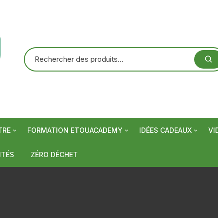
TRE
FORMATION ETOUACADEMY
IDÉES CADEAUX
VI
olutions
 baobab
Baumes à lèvres
Atelier en ligne
A-D
Idée cadeau pour Elle
Arthrose,
ITÉS
ZÉRO DÉCHET
rhumati
s
Soins hydratants visage
Crèmes mains et pieds
Atelier en salle
E-T
Idée cadeau pour Lui
Fatigue, 
Digestio
age
t condiments
Lotions et eaux florales
Savons naturels
Soins Nhappy
I-U
Idée cadeau pour enfa
Peaux normales
Grippe, 
Insomnie
Cholesté
gorge