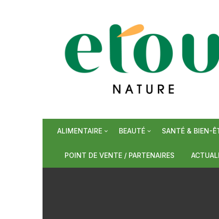
Aller
au
contenu
ALIMENTAIRE
BEAUTÉ
SANTÉ & BIEN-Ê
Epiceries sucrées
Soins de visage
Phytothérapie/S
Bonbons
POINT DE VENTE / PARTENAIRES
ACTUAL
Epiceries salées
Soins de corps
Plantes
Miel
Céréale
Boissons
Soins capillaires et hygiène
Huiles de mass
Sirops
Epices e
Tisanes