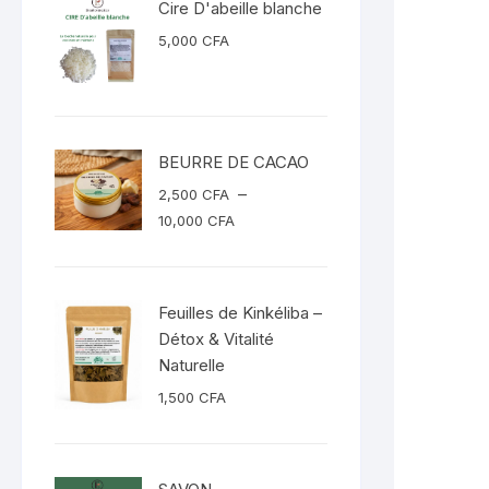
Cire D'abeille blanche
5,000
CFA
BEURRE DE CACAO
–
2,500
CFA
Plage
10,000
CFA
de
prix :
2,500 CFA
Feuilles de Kinkéliba –
à
Détox & Vitalité
10,000 CFA
Naturelle
1,500
CFA