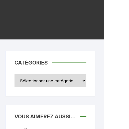
lourdes
ses
tion
et problèmes
s
es de peau et
ures
s
des et prostate
 wax
t et maison
éactives
ation excessive
nsion
orter
issée
e
sion
ires cheveux
s naturelles
Peignes
CATÉGORIES
é
ur
 menstruelles
dos
Bonnets
Catégories
use
Miroirs
astrique
et Obésité
VOUS AIMEREZ AUSSI…