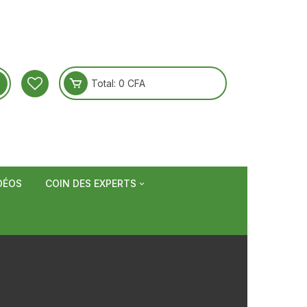
Total:
0
CFA
DÉOS
COIN DES EXPERTS
 arthrite et
Recettes et conseils
sme
tonus et vitalité
Nos plantes
n, ballonnement
nts
toux et Maux de
 et sommeil
astuces
rol