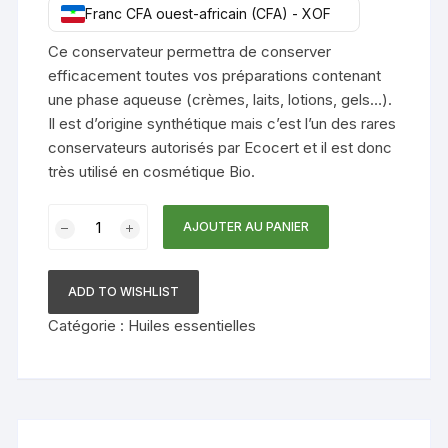
Franc CFA ouest-africain (CFA) - XOF
Ce conservateur permettra de conserver
efficacement toutes vos préparations contenant
une phase aqueuse (crèmes, laits, lotions, gels…).
Il est d’origine synthétique mais c’est l’un des rares
conservateurs autorisés par Ecocert et il est donc
très utilisé en cosmétique Bio.
quantité
AJOUTER AU PANIER
de
H.E
conservateur
ADD TO WISHLIST
cosgard
Catégorie :
Huiles essentielles