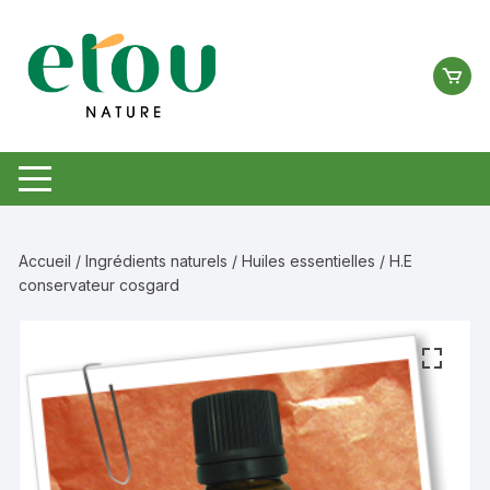
Aller
au
contenu
Accueil
/
Ingrédients naturels
/
Huiles essentielles
/ H.E
conservateur cosgard