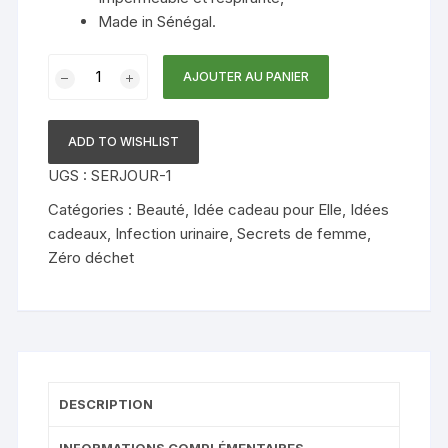
Made in Sénégal.
quantité
AJOUTER AU PANIER
de
KIT
3
ADD TO WISHLIST
SERVIETTES
UGS :
SERJOUR-1
NUIT
Catégories :
Beauté
,
Idée cadeau pour Elle
,
Idées
cadeaux
,
Infection urinaire
,
Secrets de femme
,
Zéro déchet
DESCRIPTION
INFORMATIONS COMPLÉMENTAIRES