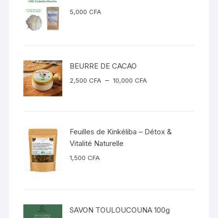
5,000
CFA
BEURRE DE CACAO
Plage
–
2,500
CFA
10,000
CFA
de
prix :
2,500 CFA
à
Feuilles de Kinkéliba – Détox &
10,000 CFA
Vitalité Naturelle
1,500
CFA
SAVON TOULOUCOUNA 100g