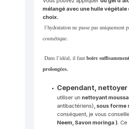
Vous pouvez appliquer
du gel d’al
mélangé avec une huile végétale 
choix.
l’hydratation ne passe pas uniquement pa
cosmétique.
boire suffisamment 
Dans l’idéal, il faut
prolongées.
Cependant, nettoyer
utiliser un
nettoyant moussan
antibactériens)
, sous forme 
conséquent, je vous conseill
Neem, Savon moringa )
. Ce