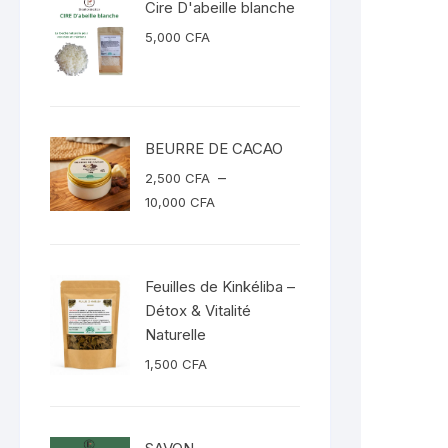
Cire D'abeille blanche
5,000
CFA
BEURRE DE CACAO
–
2,500
CFA
Plage
10,000
CFA
de
prix :
2,500 CFA
Feuilles de Kinkéliba –
à
Détox & Vitalité
10,000 CFA
Naturelle
1,500
CFA