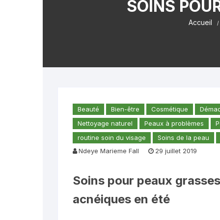
SOINS POUR
Plantes naturelles
Soins pour homme
Secrets de fe
Stévia
Graines
Thés et 
Accueil
Soins de bébé
Mode et Access
Huiles al
Ingrédients
Beauté
Bien-être
Cosmétique
Démaqu
Nettoyage naturel
Peaux à problèmes
P
routine soin du visage
Soins de la peau
Ndeye Marieme Fall
29 juillet 2019
Soins pour peaux grasses
acnéiques en été