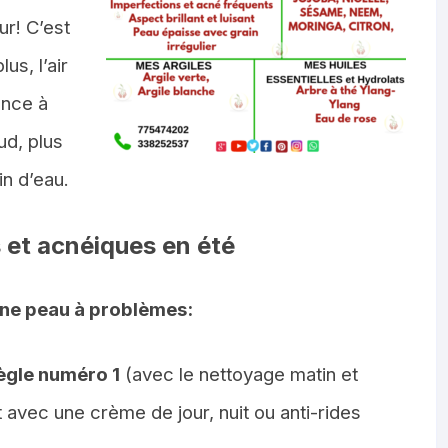
r! C’est
s, l’air
ance à
aud, plus
in d’eau.
 et acnéiques en été
une peau à problèmes:
ègle numéro 1
(avec le nettoyage matin et
nt avec une crème de jour, nuit ou anti-rides