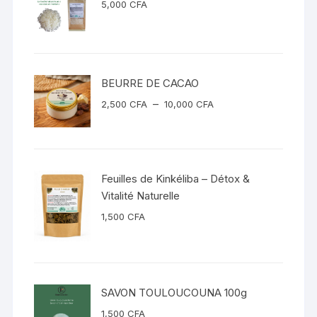
5,000
CFA
BEURRE DE CACAO
Plage
–
2,500
CFA
10,000
CFA
de
prix :
2,500 CFA
à
Feuilles de Kinkéliba – Détox &
10,000 CFA
Vitalité Naturelle
1,500
CFA
SAVON TOULOUCOUNA 100g
1,500
CFA