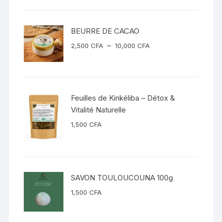
BEURRE DE CACAO
Plage
–
2,500
CFA
10,000
CFA
de
prix :
2,500 CFA
à
Feuilles de Kinkéliba – Détox &
10,000 CFA
Vitalité Naturelle
1,500
CFA
SAVON TOULOUCOUNA 100g
1,500
CFA