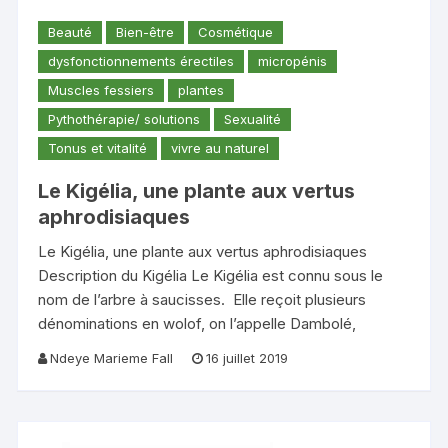
Beauté
Bien-être
Cosmétique
dysfonctionnements érectiles
micropénis
Muscles fessiers
plantes
Pythothérapie/ solutions
Sexualité
Tonus et vitalité
vivre au naturel
Le Kigélia, une plante aux vertus
aphrodisiaques
Le Kigélia, une plante aux vertus aphrodisiaques
Description du Kigélia Le Kigélia est connu sous le
nom de l’arbre à saucisses. Elle reçoit plusieurs
dénominations en wolof, on l’appelle Dambolé,
Ndeye Marieme Fall
16 juillet 2019