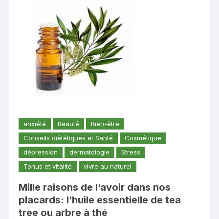
anxiété
Beauté
Bien-être
Conseils diététiques et Santé
Cosmétique
dépression
dermatologie
Stress
Tonus et vitalité
vivre au naturel
Mille raisons de l’avoir dans nos
placards: l’huile essentielle de tea
tree ou arbre à thé