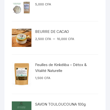
5,000
CFA
BEURRE DE CACAO
Plage
–
2,500
CFA
10,000
CFA
de
prix :
2,500 CFA
à
Feuilles de Kinkéliba – Détox &
10,000 CFA
Vitalité Naturelle
1,500
CFA
SAVON TOULOUCOUNA 100g