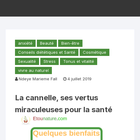
anxiété
Beauté
Bien-être
Conseils diététiques et Santé
Cosmétique
Sexualité
Stress
Tonus et vitalité
vivre au naturel
Ndeye Marieme Fall
4 juillet 2019
La cannelle, ses vertus
miraculeuses pour la santé