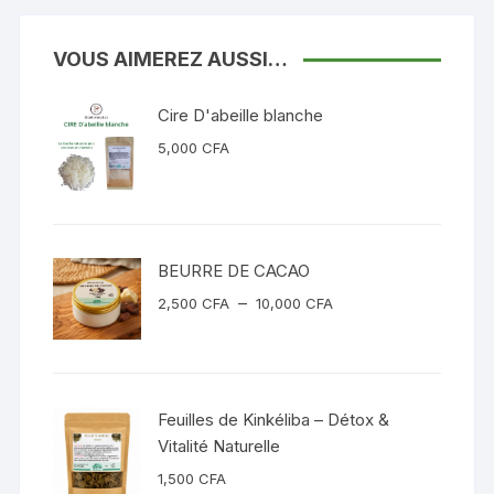
VOUS AIMEREZ AUSSI…
Cire D'abeille blanche
5,000
CFA
BEURRE DE CACAO
Plage
–
2,500
CFA
10,000
CFA
de
prix :
2,500 CFA
à
Feuilles de Kinkéliba – Détox &
10,000 CFA
Vitalité Naturelle
1,500
CFA